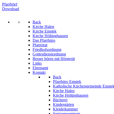
Pfarrbrief
Download
Back
Kirche Halen
Kirche Emstek
Kirche Höltinghausen
Das Pfarrbüro
Pfarreirat
Friedhofsordnung
Gottesdienstordnung
Besser hören mit Hörgerät
Links
Ehrenamt
Kontakt
Back
Pfarrbüro Emstek
Katholische Kirchengemeinde Emste
Kirche Halen
Kirche Höltinghausen
Bücherei
Kindergärten
Kleiderkammer
Seniorenzentrum