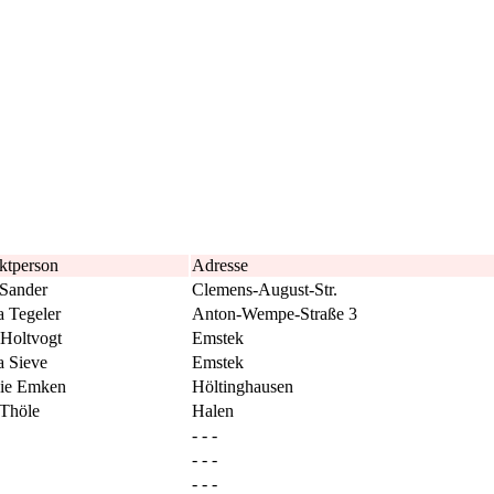
ktperson
Adresse
 Sander
Clemens-August-Str.
a Tegeler
Anton-Wempe-Straße 3
 Holtvogt
Emstek
a Sieve
Emstek
ie Emken
Höltinghausen
Thöle
Halen
- - -
- - -
- - -