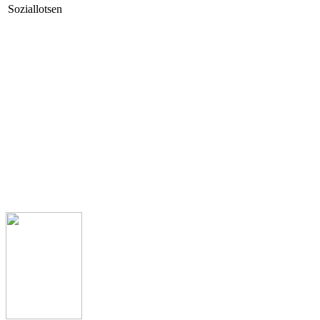
Soziallotsen
Kontakt
Kath. Kirchengemeinde St. Margaretha
Clemens August Str. 1
49685 Emstek
Pfarrbüro
Telefon: 04473 341
Pfarrer Michael Heyer
Telefon: 04473 927539