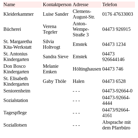
Name
Kontaktperson
Adresse
Telefon
Clemens-
Kleiderkammer
Luise Sander
0176 47633003
August-Str.
Anton-
Verena
Bücherei
Wempe-
04473 926915
Tegeler
Straße 3
St. Margaretha
Silvia
Emstek
04473 1234
Kita-Werkstatt
Holtvogt
St. Antonius
04473
Sandra Sieve
Emstek
Kindergarten
926644146
Don Bosco
Melanie
Höltinghausen
04473 746
Kindergarten
Emken
St. Elisabeth
Gaby Thöle
Halen
04473 6528
Kindergarten
Seniorenheim
- - -
04473-92664-0
04473-92664-
Sozialstation
- - -
4444
04473/92664-
Tagespflege
- - -
4161
Absprache mit
Soziallotsen
- - -
dem Pfarrbüro