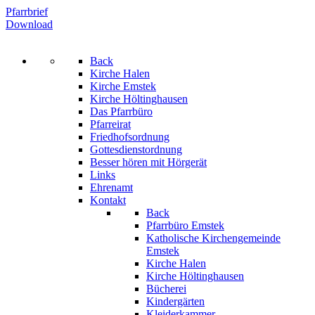
Pfarrbrief
Download
Back
Kirche Halen
Kirche Emstek
Kirche Höltinghausen
Das Pfarrbüro
Pfarreirat
Friedhofsordnung
Gottesdienstordnung
Besser hören mit Hörgerät
Links
Ehrenamt
Kontakt
Back
Pfarrbüro Emstek
Katholische Kirchengemeinde
Emstek
Kirche Halen
Kirche Höltinghausen
Bücherei
Kindergärten
Kleiderkammer