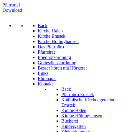
Pfarrbrief
Download
Back
Kirche Halen
Kirche Emstek
Kirche Höltinghausen
Das Pfarrbüro
Pfarreirat
Friedhofsordnung
Gottesdienstordnung
Besser hören mit Hörgerät
Links
Ehrenamt
Kontakt
Back
Pfarrbüro Emstek
Katholische Kirchengemeinde
Emstek
Kirche Halen
Kirche Höltinghausen
Bücherei
Kindergärten
Kleiderkammer