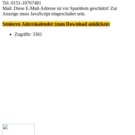
Tel. 0151-10767481
Mail:
Diese E-Mail-Adresse ist vor Spambots geschützt! Zur
Anzeige muss JavaScript eingeschaltet sein.
Senioren Jahreskalender (zum Download anklicken)
Zugriffe: 3361
Kontakt
Kath. Kirchengemeinde St. Margaretha
Clemens August Str. 1
49685 Emstek
Pfarrbüro
Telefon: 04473 341
Pfarrer Michael Heyer
Telefon: 04473 927539